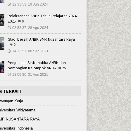
12:33:53, 19 Jun 2024
🕔
Pelaksanaan ANBK Tahun Pelajaran 2024-
2025
0
08:58:37, 28 Agu 2024
🕔
Gladi bersih ANBK SMK Nusantara Raya
0
14:13:51, 08 Sep 2021
🕔
Penjelasan Sistematika ANBK dan
pembagian Kelompok ANBK
25
13:09:30, 31 Agu 2021
🕔
K TERKAIT
owongan Kerja
iversitas Widyatama
MP NUSANTARA RAYA
iversitas Indonesia