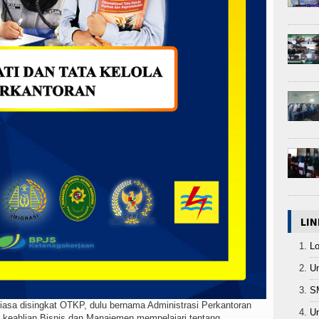
LIN
L
Un
S
biasa disingkat OTKP, dulu bernama Administrasi Perkantoran
Un
 keahlian Bisnis dan Manajemen mempelajari tentang