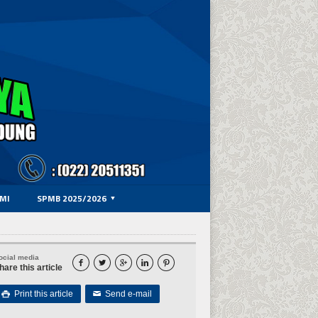
MI
SPMB 2025/2026
ocial media





hare this article
Print this article
Send e-mail

✉