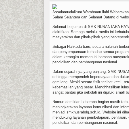
Assalamualaikum Warahmatullahi Wabarakaa
Salam Sejahtera dan Selamat Datang di 
Selamat berjumpa di SMK NUSANTARA RAYA 
diaktifkan. Semoga melalui media ini kebutu
masyarakan dan pihak-pihak yang berkepent
Sebagai Nahkoda baru, secara naluriah berkei
dan penyempurnaan terhadap semua program d
dalam kerangka memenuhi harpaan masyaraka
pendidikan dan pembangunan nasional.
Dalam sejarahnya yang panjang, SMK NUSAN
sehingga memperoleh kepercayaan dan dukung
gemilang. Meski secara fisik terlihat kecil, t
keberhasilan yang besar. Menghhasilkan lulus
sangat pantas jika sekolah ini dijuluki small 
Namun demikian beberapa bagian masih terbu
meningkatakan layanan komunikasi dan infor
menjadi smknusrabdg.sch.id. Website ini dih
mendukung layanan pembelajaran, penilaian, 
pendidikan dan pembangunan nasional.