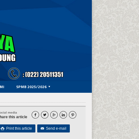
MI
SPMB 2025/2026
ocial media





hare this article
Print this article
Send e-mail

✉