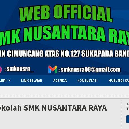
LERI
LINK BELAJAR
AGENDA
KONSULTASI
HUBUNGI KA
ekolah SMK NUSANTARA RAYA
S
S