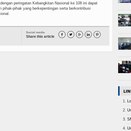
engan peringatan Kebangkitan Nasional ke 108 ini dapat
ihak-pihak yang berkepentingan serta berkontribusi
ional.
Social media





Share this article
LIN
L
Un
S
Un